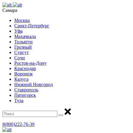
Самара
Москва
Санкт-Петербург
Уфа
Махачкала
Тольятти
Грозный
Сургут
Сочи
Ростов-на-Дону
Краснодар
Воронеж
Калуга
Нижний Новгород
Ставрополь
Пятигорск
Тула
8(800)222-76-39