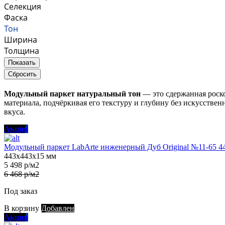
Селекция
Фаска
Тон
Ширина
Толщина
Показать
Сбросить
Модульный паркет натуральный тон
— это сдержанная роск
материала, подчёркивая его текстуру и глубину без искусстве
вкуса.
Акция
Модульный паркет LabArte инженерный Дуб Original №11-65 4
443х443х15 мм
5 498 р/м2
6 468 р/м2
Под заказ
В корзину
Добавлен
Акция