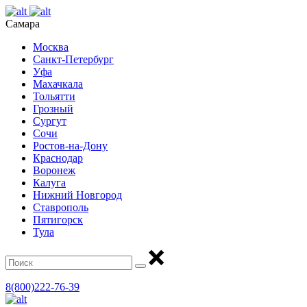
Самара
Москва
Санкт-Петербург
Уфа
Махачкала
Тольятти
Грозный
Сургут
Сочи
Ростов-на-Дону
Краснодар
Воронеж
Калуга
Нижний Новгород
Ставрополь
Пятигорск
Тула
8(800)222-76-39