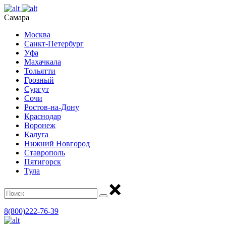
Самара
Москва
Санкт-Петербург
Уфа
Махачкала
Тольятти
Грозный
Сургут
Сочи
Ростов-на-Дону
Краснодар
Воронеж
Калуга
Нижний Новгород
Ставрополь
Пятигорск
Тула
8(800)222-76-39