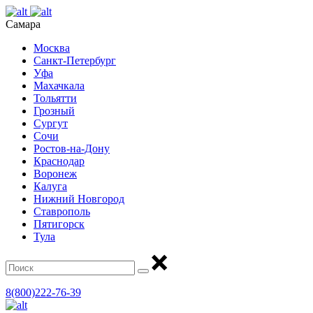
Самара
Москва
Санкт-Петербург
Уфа
Махачкала
Тольятти
Грозный
Сургут
Сочи
Ростов-на-Дону
Краснодар
Воронеж
Калуга
Нижний Новгород
Ставрополь
Пятигорск
Тула
8(800)222-76-39