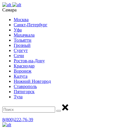
Самара
Москва
Санкт-Петербург
Уфа
Махачкала
Тольятти
Грозный
Сургут
Сочи
Ростов-на-Дону
Краснодар
Воронеж
Калуга
Нижний Новгород
Ставрополь
Пятигорск
Тула
8(800)222-76-39