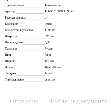
Тип продукции
Техномассив
Артикул
TLNR14150400UlS4Ri4i
Базовая единица
м²
Коллекция
Флекс
Количество в упаковке
1.995 м²
Покрытие
UV лак
Порода дерева
Дуб
Селекция
Рустик
Цвет
Ричи
Ширина
150 мм
Длина
400-1500 мм
Толщина
14 мм
Тип соединения
шип-паз
Описание
Файлы и документы