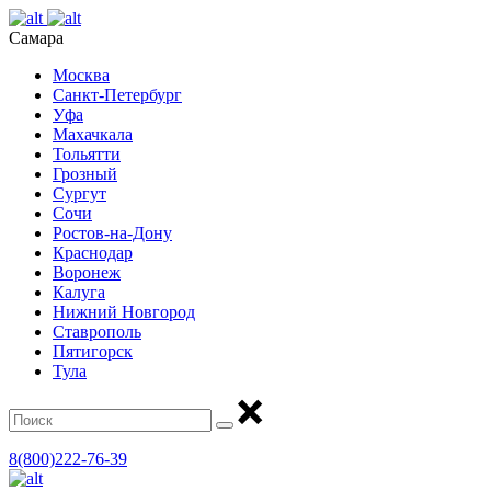
Самара
Москва
Санкт-Петербург
Уфа
Махачкала
Тольятти
Грозный
Сургут
Сочи
Ростов-на-Дону
Краснодар
Воронеж
Калуга
Нижний Новгород
Ставрополь
Пятигорск
Тула
8(800)222-76-39