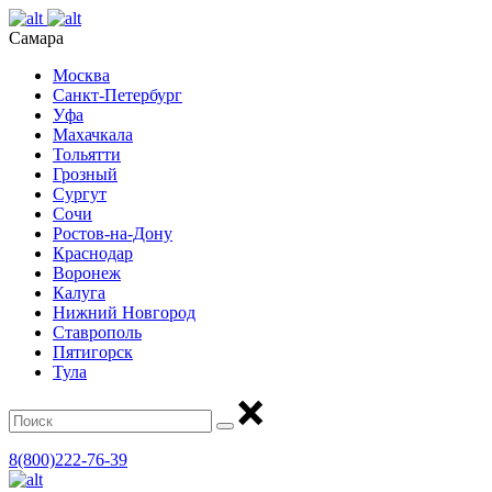
Самара
Москва
Санкт-Петербург
Уфа
Махачкала
Тольятти
Грозный
Сургут
Сочи
Ростов-на-Дону
Краснодар
Воронеж
Калуга
Нижний Новгород
Ставрополь
Пятигорск
Тула
8(800)222-76-39