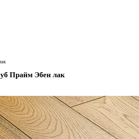
лак
 Дуб Прайм Эбен лак