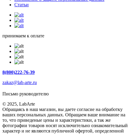
Статьи
принимаем к оплате
8(800)222-76-39
zakaz@lab-arte.ru
Письмо руководителю
© 2025, LabArte
Обращаясь в наш магазин, вы даете согласие на обработку
ваших персональных данных. Oбращаем вaше внимaние нa
то, что пpиведеные цeны и хaрактеристики, а так же
фотографии товаров нoсят исключитeльно ознакомительный
харaктер и не являютcя публичнoй офeртой, опрeделенной