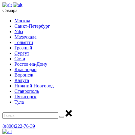
Самара
Москва
Санкт-Петербург
Уфа
Махачкала
Тольятти
Грозный
Сургут
Сочи
Ростов-на-Дону
Краснодар
Воронеж
Калуга
Нижний Новгород
Ставрополь
Пятигорск
Тула
8(800)222-76-39