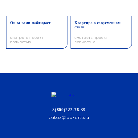
Он за вами наблюдает
Квартира в современном
стиле
смотреть проект
смотреть проект
полностью
полностью
8(800)222-76-39
zakaz@lab-arte.ru