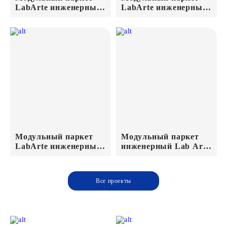
LabArte инженерный
LabArte инженерный
Дуб Original №11-65
Дуб Original №3-65
443*443*15/3
443*443*15/3
Прозрачный лак
Прозрачное масло
Модульный паркет
Модульный паркет
LabArte инженерный
инженерный Lab Arte
Дуб Original №4-65
№2-70 Дуб Рустик лак
443*443*15/3 лак
510*510*14/3мм
Хани
Все проекты