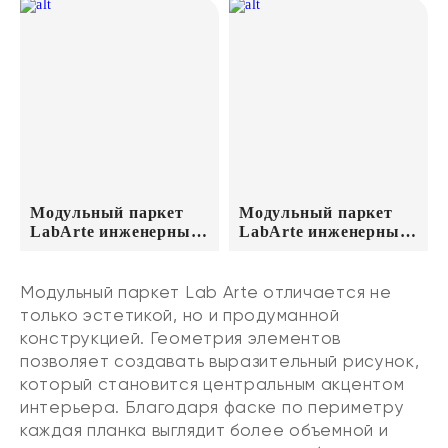
Модульный паркет
Модульный паркет
LabArte инженерный
LabArte инженерный
Дуб Original №1-65
Дуб Original №11-65
443*443*15/3 лак
443*443*15/3 лак
Кайт
Табак
Модульный паркет Lab Arte отличается не
только эстетикой, но и продуманной
конструкцией. Геометрия элементов
позволяет создавать выразительный рисунок,
который становится центральным акцентом
интерьера. Благодаря фаске по периметру
каждая планка выглядит более объемной и