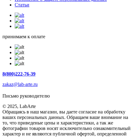
Статьи
принимаем к оплате
8(800)222-76-39
zakaz@lab-arte.ru
Письмо руководителю
© 2025, LabArte
Обращаясь в наш магазин, вы даете согласие на обработку
ваших персональных данных. Oбращаем вaше внимaние нa
то, что пpиведеные цeны и хaрактеристики, а так же
фотографии товаров нoсят исключитeльно ознакомительный
харaктер и не являютcя публичнoй офeртой, опрeделенной