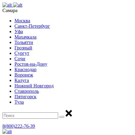
Самара
Москва
Санкт-Петербург
Уфа
Махачкала
Тольятти
Грозный
Сургут
Сочи
Ростов-на-Дону
Краснодар
Воронеж
Калуга
Нижний Новгород
Ставрополь
Пятигорск
Тула
8(800)222-76-39